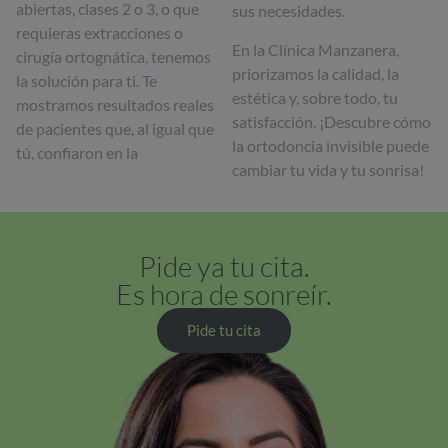
abiertas, clases 2 o 3, o que
sus necesidades.
requieras extracciones o
En la Clínica Manzanera,
cirugía ortognática, tenemos
priorizamos la calidad, la
la solución para ti. Te
estética y, sobre todo, tu
mostramos resultados reales
satisfacción. ¡Descubre cómo
de pacientes que, al igual que
la ortodoncia invisible puede
tú, confiaron en la
cambiar tu vida y tu sonrisa!
Pide ya tu cita.
Es hora de sonreír.
Pide tu cita