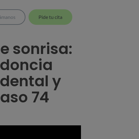
lámanos
Pide tu cita
 sonrisa:
odoncia
dental y
Caso 74