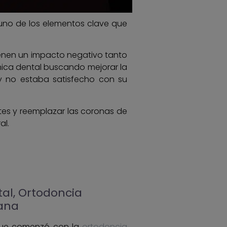
 uno de los elementos clave que
enen un impacto negativo tanto
nica dental buscando mejorar la
 y no estaba satisfecho con su
tes y reemplazar las coronas de
al.
tal, Ortodoncia
lana
 que comenzó con la
ortodoncia