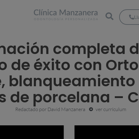
L
mación completa de
o de éxito con Ort
le, blanqueamiento 
as de porcelana – 
Redactado por
David Manzanera
ver currículum