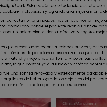
nvisalign/Spark. Esta opción de ortodoncia discreta per
do cualquier malposición y logrando una mejor armonía de
eron correctamente alineados, nos enfocamos en mejorar e
l domiciliario, donde el paciente recibió un kit de b
 obtener un aclaramiento dental efectivo y seguro, mejo
es que presentaban reconstrucciones previas y desgaste
n finas láminas de porcelana personalizadas que se adhiere
ncia natural y mejorando su forma y color. Las carilla
 plazo, lo que contribuye a la función y estética dental a 
ento fue una sonrisa renovada y estéticamente agradable 
 orgullosos de haber logrado los objetivos del pacien
nto la función como la apariencia de su sonrisa.