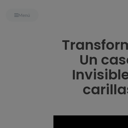
Menú
Transfor
Un cas
Invisib
carill