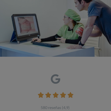





580 reseñas (4,9)