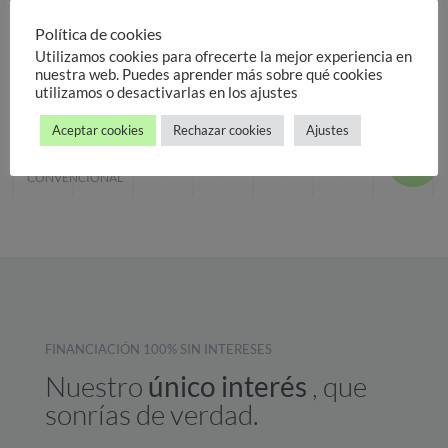
Política de cookies
Utilizamos cookies para ofrecerte la mejor experiencia en
nuestra web. Puedes aprender más sobre qué cookies
Desviación línea media superior tratado con implantes y
utilizamos o desactivarlas en los ajustes
ortodoncia – Caso 50
Aceptar cookies
Rechazar cookies
Ajustes
CASOS CLÍNICOS
|
IMPLANTES DENTALES
|
ORTODONCIA
CONVENCIONAL
FINANCIACIÓN 100% SIN INTERESES
Nuestro
único interés
, que
sonrías de verdad.