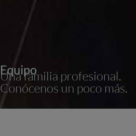
Equipo
Una familia profesional.
Conócenos un poco más.