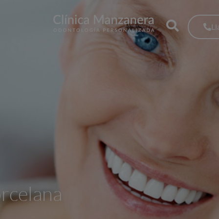
L
orcelana