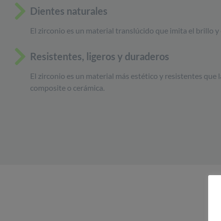
Dientes naturales
El zirconio es un material translúcido que imita el brillo y
Resistentes, ligeros y duraderos
El zirconio es un material más estético y resistentes que 
composite o cerámica.