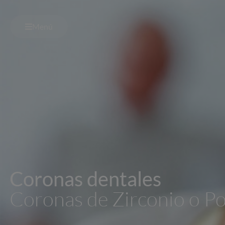
Menú
Coronas dentales
Coronas de Zirconio o P