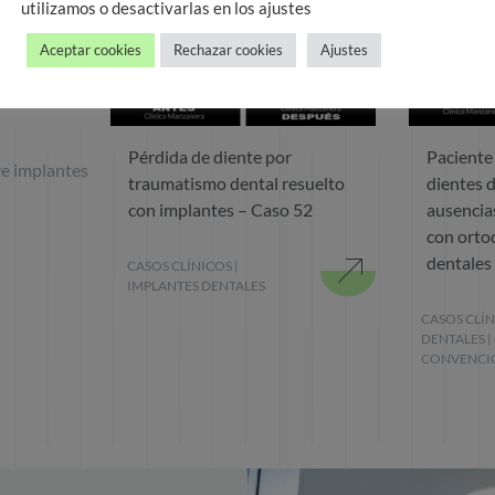
utilizamos o desactivarlas en los ajustes
Aceptar cookies
Rechazar cookies
Ajustes
Pérdida de diente por
Paciente
re implantes
traumatismo dental resuelto
dientes 
con implantes – Caso 52
ausencia
con orto
dentales
CASOS CLÍNICOS
|
IMPLANTES DENTALES
CASOS CLÍ
DENTALES
|
CONVENCI