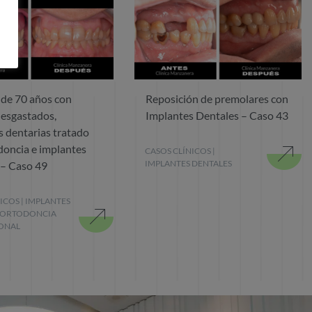
 de 70 años con
Reposición de premolares con
desgastados,
Implantes Dentales – Caso 43
s dentarias tratado
doncia e implantes
CASOS CLÍNICOS
|
IMPLANTES DENTALES
 – Caso 49
NICOS
|
IMPLANTES
ORTODONCIA
ONAL