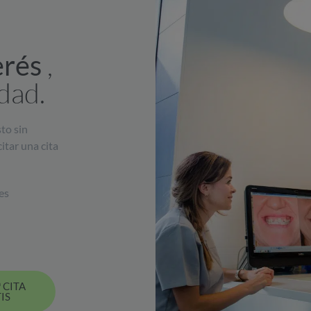
,
erés
dad.
to sin
itar una cita
es
 CITA
IS