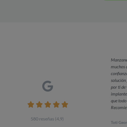
Excelente elección. Llevo años en esta
Manzaner
clínica y me he realizado todo tipo de
muchos a
ción
intervenciones: extracción, empastes,
confianz
 la
limpiezas, implante e invisalign.
solución 
oco
Recomiendo a todos y cada uno de sus
por ti de
profesionales al 100%.
implante
.
que todo 





cara
Recomie
Ruth Moril
580 reseñas (4,9)
Toti Geo