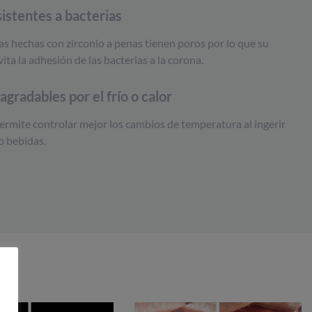
sistentes a bacterias
nas hechas con zirconio a penas tienen poros por lo que su
vita la adhesión de las bacterias a la corona.
gradables por el frío o calor
ermite controlar mejor los cambios de temperatura al ingerir
o bebidas.