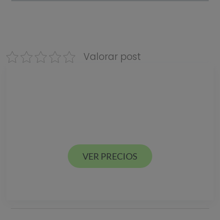
Valorar post
Descarga nuestra
GUÍA DE PRECIOS
Estamos en Valencia ciudad y Alcácer en España
VER PRECIOS