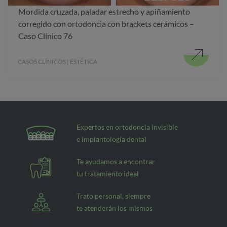
Mordida cruzada, paladar estrecho y apiñamiento
corregido con ortodoncia con brackets cerámicos –
Caso Clínico 76
CASOS CLÍNICOS | ESTÉTICA
Expertos en ortodoncia invisible
e implantología dental
Te ayudamos a encontrar
tu tratamiento ideal
Trato personal, siempre
te atenderán los mismos