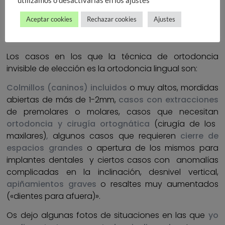
utilizamos o desactivarlas en los ajustes
Aceptar cookies
Rechazar cookies
Ajustes
Los casos en los que la técnica de ortodoncia
invisible de elección es la ortodoncia lingual son:
Colmillos (caninos) incluidos
o muy altos, mordidas
abiertas de más de 1-2mm,
casos con extracciones
de premolares o molares, casos que necesitan
ortodoncia y cirugía ortognática
(cirugía de los
maxilares)
,
algunos casos que requieren
cierre de
espacios grandes
o apertura de los mismos para
implantes dentales y ciertos casos con anomalías
complicadas en la inclinación, desnivel vertical,
apiñamientos graves
o resaltes muy aumentados
(«dientes para afuera)».
Os dejo algunas fotos de situaciones en las que
yo