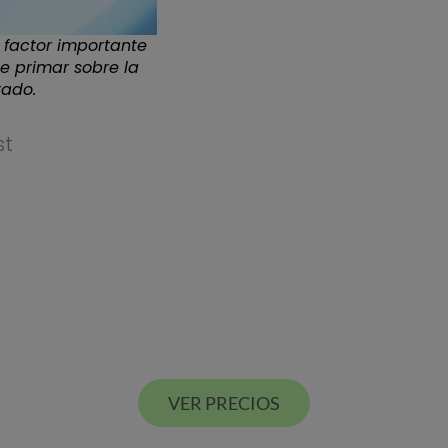
 factor importante
e primar sobre la
tado.
st
Descarga nuestra
GUÍA DE PRECIOS
Estamos en Valencia ciudad y Alcácer en España
VER PRECIOS