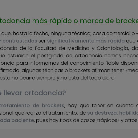
ortodoncia más rápido o marca de brack
 que, hasta la fecha, ninguna técnica, casa comercial 
 y contrastados
ser
significativamente más rápida
que 
odoncia de la Facultad de Medicina y Odontología, d
e estudian el postgrado de ortodoncia hemos hecho r
odoncia para informarnos del conocimiento fiable dispon
firmado: algunas técnicas o brackets afirman tener «me
n esto no ocurre siempre y no está del todo claro.
 llevar ortodoncia?
 tratamiento de brackets
, hay que tener en cuenta 
nal que realiza el tratamiento, de
su destreza, habili
cada paciente
, pues hay tipos de casos «rápidos» y otros 