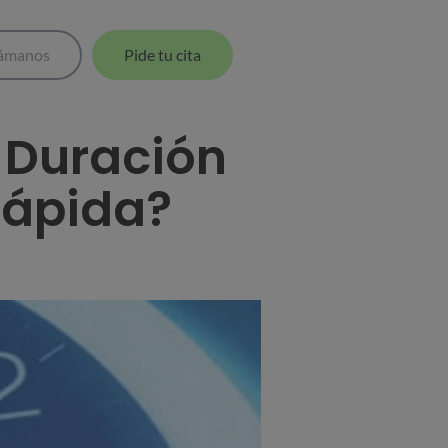
lámanos
Pide tu cita
 Duración
rápida?