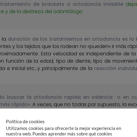
tratamiento de brackets o ortodoncia invisible
depe
e y de la destreza del odontólogo
a la
duración de los tratamientos en ortodoncia es la 
tes y los tejidos que los rodean no «pueden» ir más ráp
roximadamente
.
Esta velocidad es independiente de la 
n función de la edad, tipo de diente, tipo de movimien
a e inicial etc…y principalmente de la
reacción individu
 buscar la ortodoncia rapida en valencia o en cual
 más rápido»
. A veces, que no todas por supuesto, la ex
erminado del caso.
Política de cookies
Utilizamos cookies para ofrecerte la mejor experiencia en
nuestra web. Puedes aprender más sobre qué cookies