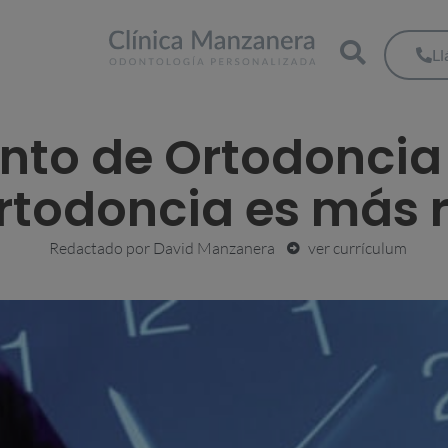
L
nto de Ortodoncia
rtodoncia es más 
Redactado por
David Manzanera
ver currículum