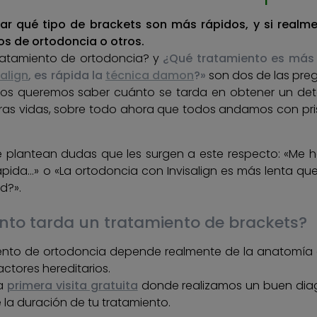
ar qué tipo de brackets son más rápidos, y si realme
os de ortodoncia o otros.
ratamiento de ortodoncia? y
¿Qué tratamiento es más 
salign
, es rápida la
técnica damon
?»
son dos de las preg
dos queremos saber cuánto se tarda en obtener un dete
tras vidas, sobre todo ahora que todos andamos con pr
 plantean dudas que les surgen a este respecto: «Me h
ápida…» o «La ortodoncia con Invisalign es más lenta qu
d?».
nto tarda un tratamiento de brackets?
iento de ortodoncia depende realmente de la anatomía d
actores hereditarios.
na
primera visita gratuita
donde realizamos un buen diag
 la duración de tu tratamiento.