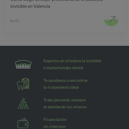
invisible en Valencia
BLOG
Expertos en ortodoncia invisible
e implantología dental
Te ayudamos a encontrar
tu tratamiento ideal
Trato personal, siempre
te atenderán los mismos
Financiación
sin intereses