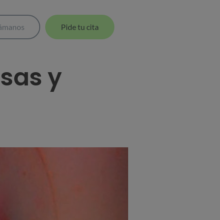
lámanos
Pide tu cita
sas y