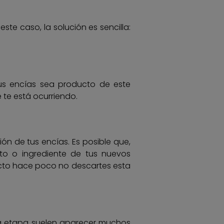
te caso, la solución es sencilla:
us encías sea producto de este
e te está ocurriendo.
n de tus encías. Es posible que,
o o ingrediente de tus nuevos
ucto hace poco no descartes esta
ta etapa suelen aparecer muchos