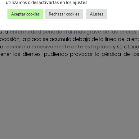
utilizamos o desactivarlas en los ajustes
Aceptar cookies
Rechazar cookies
Ajustes
es la
enfermedad periodontal más grave de las encías
 ocasión, la placa se acumula debajo de la línea de la encía
te
reacciona excesivamente ante esta placa
y se ataca 
ener los dientes, pudiendo provocar la pérdida de l