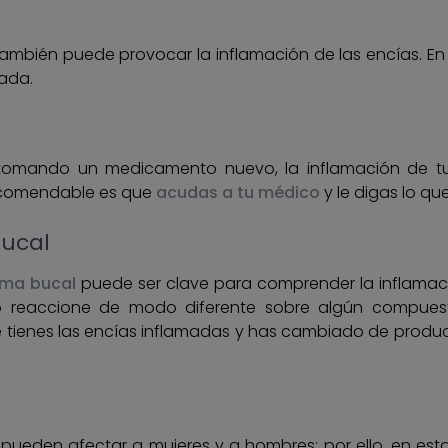
ambién puede provocar la inflamación de las encías. En es
rada.
 tomando un medicamento nuevo, la inflamación de t
recomendable es que
acudas a tu médico
y le digas lo qu
bucal
ema bucal
puede ser clave para comprender la inflamació
o reaccione de modo diferente sobre algún compuest
que tienes las encías inflamadas y has cambiado de prod
 pueden afectar a mujeres y a hombres; por ello, en es