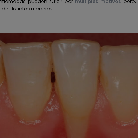
inflamadas pueden surgir por
múltiples motivos
pero, 
de distintas maneras.