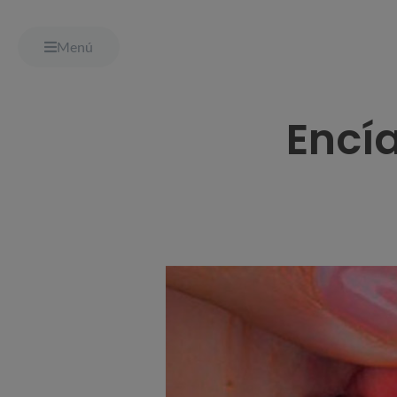
Menú
Encí