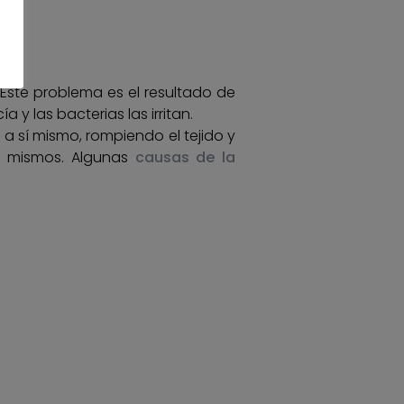
. Este problema es el resultado de
 y las bacterias las irritan.
a sí mismo, rompiendo el tejido y
os mismos. Algunas
causas de la