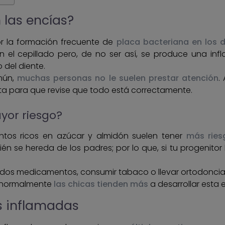
 las encías?
or la formación frecuente de
placa bacteriana en los d
n el cepillado pero, de no ser así, se produce una in
 del diente.
mún,
muchas personas no le suelen prestar atención
.
ta para que revise que todo está correctamente.
yor riesgo?
tos ricos en azúcar y almidón suelen tener
más ries
se hereda de los padres; por lo que, si tu progenitor 
os medicamentos, consumir tabaco o llevar ortodoncia 
, normalmente
las chicas tienden más
a desarrollar esta
s inflamadas