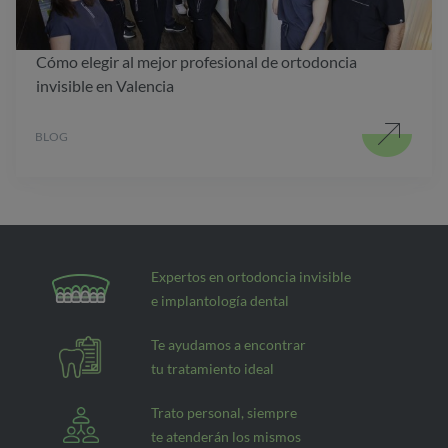
Cómo elegir al mejor profesional de ortodoncia
invisible en Valencia
BLOG
Expertos en ortodoncia invisible
e implantología dental
Te ayudamos a encontrar
tu tratamiento ideal
Trato personal, siempre
te atenderán los mismos