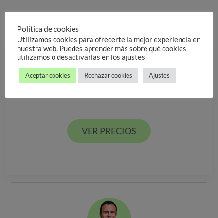
Política de cookies
Valorar post
Utilizamos cookies para ofrecerte la mejor experiencia en
nuestra web. Puedes aprender más sobre qué cookies
utilizamos o desactivarlas en los ajustes
Descarga nuestra
Aceptar cookies
Rechazar cookies
Ajustes
GUÍA DE PRECIOS
Estamos en Valencia ciudad y Alcácer en España
VER PRECIOS
VER PRECIOS