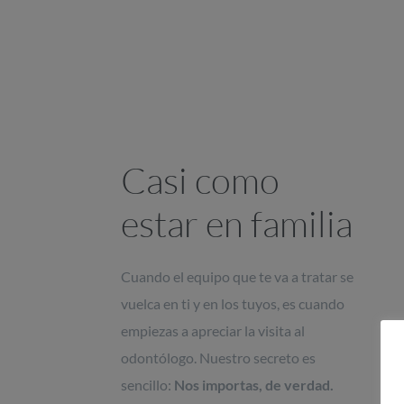
Casi como
estar en familia
Cuando el equipo que te va a tratar se
vuelca en ti y en los tuyos, es cuando
empiezas a apreciar la visita al
odontólogo. Nuestro secreto es
sencillo:
Nos importas, de verdad.