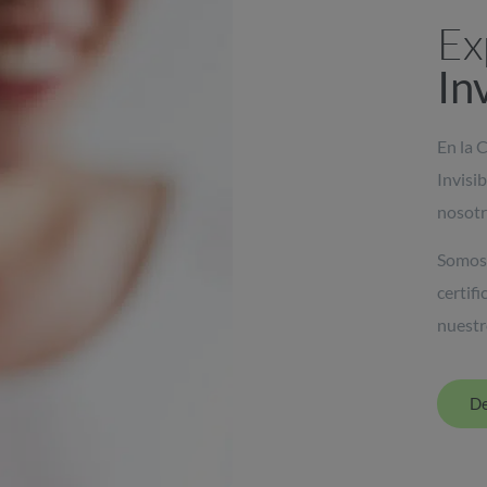
Ex
In
En la 
Invisi
nosotr
Somos 
certif
nuestr
De