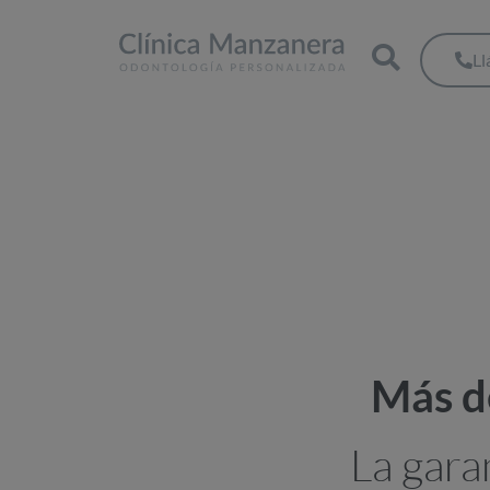
L
Más de
La gara