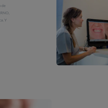
o de
n RNO,
ca. Y