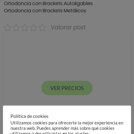
Ortodoncia con Brackets Autoligables
Ortodoncia con Brackets Metálicos
Valorar post
Descarga nuestra
GUÍA DE PRECIOS
Estamos en Valencia ciudad y Alcácer en España
VER PRECIOS
Política de cookies
VER PRECIOS
Utilizamos cookies para ofrecerte la mejor experiencia en
nuestra web. Puedes aprender más sobre qué cookies
utilizamos o desactivarlas en los ajustes