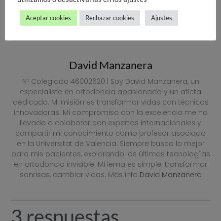
Aceptar cookies
Rechazar cookies
Ajustes
David Manzanera
Nº Colegiado 46002620 | Soy David Manzanera, un
especialista en ortodoncia apasionado y un atleta
dedicado. Mi misión es transformar vidas con técnicas
innovadoras. Mi compromiso con la excelencia me ha
llevado a colaborar con expertos internacionales y
compartir mi conocimiento como profesor asociado
en la Universitat de Valencia. Siempre busco lo mejor
para mis pacientes, explorando las últimas tecnologías
en ortodoncia invisible. Mi lema es simple: transformar
sonrisas, cambiar vidas. Más info
David Manzanera
3 respuestas