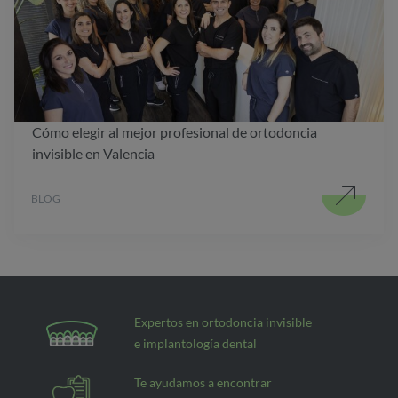
Cómo elegir al mejor profesional de ortodoncia
invisible en Valencia
BLOG
Expertos en ortodoncia invisible
e implantología dental
Te ayudamos a encontrar