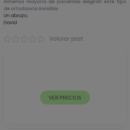
inmensa mayoría de pacientes elegirán este tipo
de ortodoncia invisible
.
Un abrazo.
David
Valorar post
Descarga nuestra
GUÍA DE PRECIOS
Estamos en Valencia ciudad y Alcácer en España
VER PRECIOS