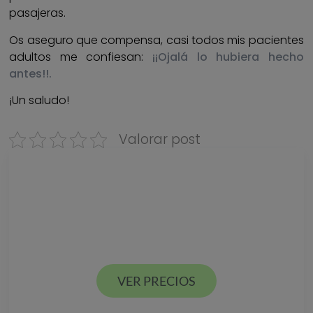
pasajeras.
Os aseguro que compensa, casi todos mis pacientes
adultos me confiesan:
¡¡Ojalá lo hubiera hecho
antes!!.
¡Un saludo!
Valorar post
Descarga nuestra
GUÍA DE PRECIOS
Estamos en Valencia ciudad y Alcácer en España
VER PRECIOS