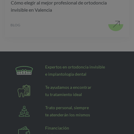
Cómo elegir al mejor profesional de ortodoncia
invisible en Valencia
BLOG
Expertos en ortodoncia invisible
e implantología dental
Te ayudamos a encontrar
tu tratamiento ideal
Trato personal, siempre
te atenderán los mismos
Financiación