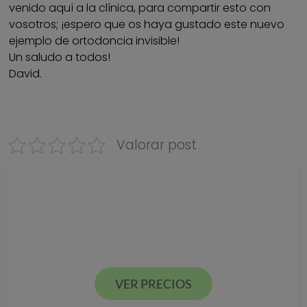
venido aquí a la clínica, para compartir esto con
vosotros; ¡espero que os haya gustado este nuevo
ejemplo de ortodoncia invisible!
Un saludo a todos!
David.
Valorar post
Descarga nuestra
GUÍA DE PRECIOS
Estamos en Valencia ciudad y Alcácer en España
VER PRECIOS