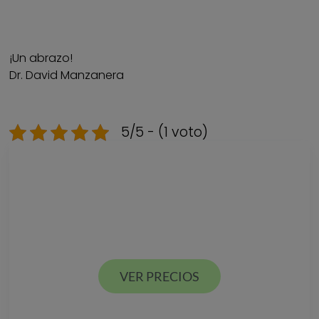
¡Un abrazo!
Dr. David Manzanera
5/5 - (1 voto)
Descarga nuestra
GUÍA DE PRECIOS
Estamos en Valencia ciudad y Alcácer en España
VER PRECIOS