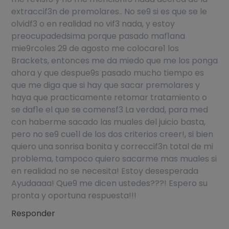
extraccif3n de premolares.. No se9 si es que se le
olvidf3 o en realidad no vif3 nada, y estoy
preocupadedsima porque pasado maf1ana
mie9rcoles 29 de agosto me colocare1 los
Brackets, entonces me da miedo que me los ponga
ahora y que despue9s pasado mucho tiempo es
que me diga que si hay que sacar premolares y
haya que practicamente retomar tratamiento o
se daf1e el que se comensf3 La verdad, para med
con haberme sacado las muales del juicio basta,
pero no se9 cue1l de los dos criterios creer!, si bien
quiero una sonrisa bonita y correccif3n total de mi
problema, tampoco quiero sacarme mas muales si
en realidad no se necesita! Estoy desesperada
Ayudaaaa! Que9 me dicen ustedes???! Espero su
pronta y oportuna respuesta!!!
Responder