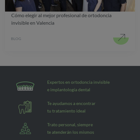
Cómo elegir al mejor profesional de ortodoncia
invisible en Valencia
BLOG
Expertos en ortodoncia invisible
e implantología dental
Te ayudamos a encontrar
tu tratamiento ideal
Trato personal, siempre
te atenderán los mismos