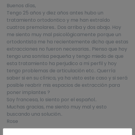
Buenos días,
Tengo 25 años y diez años antes hubo un
tratamiento ortodontico y me han extraído
cuatros premolares.. Dos arriba y dos abajo. Hoy
me siento muy mal psicológicamente porque un
ortodontista me ha recientemente dicho que estas
extracciones no fueron necesarias.. Pienso que hoy
tengo una sonrisa pequeña y tengo miedo de que
esta tratamiento ha perjudico a mi perfil y hoy
tengo problemas de articulación etc.. Querría
saber si en su clínica, ya ha visto este caso y si será
posible reabrir mis espacios de extracción para
poner implantes ?
Soy francesa, lo siento por el español..
Muchas gracias, me siento muy mal y esto
buscando una solución..
Rose
Responder