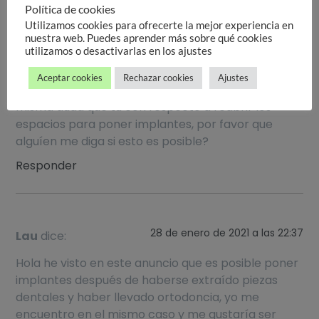
Política de cookies
Utilizamos cookies para ofrecerte la mejor experiencia en
nuestra web. Puedes aprender más sobre qué cookies
utilizamos o desactivarlas en los ajustes
6 de julio de 2017 a las 05:43
Itzel
dice:
Aceptar cookies
Rechazar cookies
Ajustes
Rose me ha pasado lo mismo que a ti y tengo la
misma duda que tu con respecto a reabrir los
espacios para poner implantes, por favor que
alguíen me diga si esto es posible?
Responder
28 de enero de 2021 a las 22:37
Lau
dice:
Hola he visto en este anuncio que es posible poner
implantes después de haberse extraído piezas
dentales y haber llevado ortodoncia, yo me
encuentro en el mismo caso y me gustaría ser