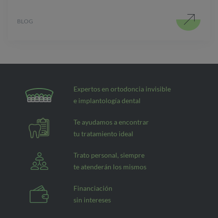
BLOG
Expertos en ortodoncia invisible
e implantología dental
Te ayudamos a encontrar
tu tratamiento ideal
Trato personal, siempre
te atenderán los mismos
Financiación
sin intereses