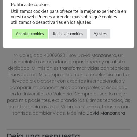
VER PRECIOS
Política de cookies
Utilizamos cookies para ofrecerte la mejor experiencia en
nuestra web. Puedes aprender más sobre qué cookies
utilizamos o desactivarlas en los ajustes
Aceptar cookies
Rechazar cookies
Ajustes
David Manzanera
Nº Colegiado 46002620 | Soy David Manzanera, un
especialista en ortodoncia apasionado y un atleta
dedicado. Mi misión es transformar vidas con técnicas
innovadoras. Mi compromiso con la excelencia me ha
llevado a colaborar con expertos internacionales y
compartir mi conocimiento como profesor asociado
en la Universitat de Valencia. Siempre busco lo mejor
para mis pacientes, explorando las últimas tecnologías
en ortodoncia invisible. Mi lema es simple: transformar
sonrisas, cambiar vidas. Más info
David Manzanera
Deja una respuesta