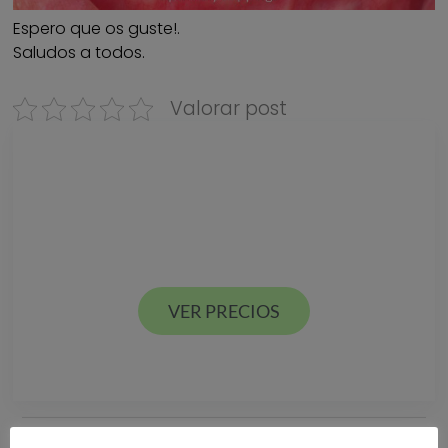
Espero que os guste!.
Saludos a todos.
Valorar post
Descarga nuestra
GUÍA DE PRECIOS
Estamos en Valencia ciudad y Alcácer en España
VER PRECIOS