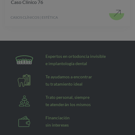
Caso Clínico 76
CASOS CLÍNICOS | ESTÉTICA
Expertos en ortodoncia invisible
e implantología dental
Te ayudamos a encontrar
tu tratamiento ideal
Trato personal, siempre
te atenderán los mismos
Financiación
sin intereses