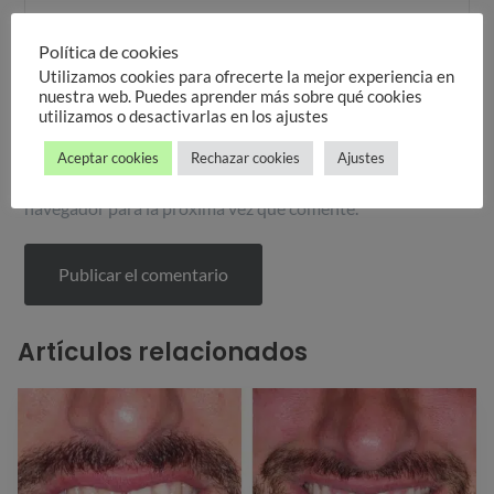
Política de cookies
Correo electrónico
*
Utilizamos cookies para ofrecerte la mejor experiencia en
nuestra web. Puedes aprender más sobre qué cookies
utilizamos o desactivarlas en los ajustes
Aceptar cookies
Rechazar cookies
Ajustes
Guarda mi nombre, correo electrónico y web en este
navegador para la próxima vez que comente.
Artículos relacionados