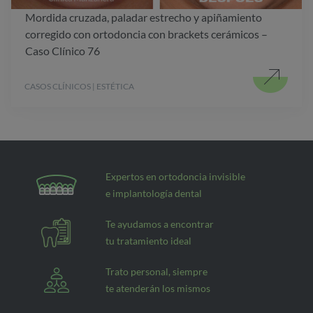
Mordida cruzada, paladar estrecho y apiñamiento
corregido con ortodoncia con brackets cerámicos –
Caso Clínico 76
CASOS CLÍNICOS | ESTÉTICA
Expertos en ortodoncia invisible
e implantología dental
Te ayudamos a encontrar
tu tratamiento ideal
Trato personal, siempre
te atenderán los mismos