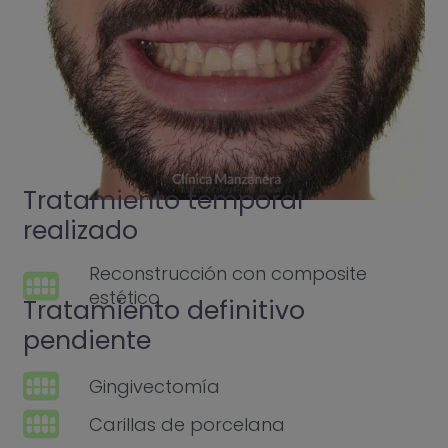
Tratamiento temporal
realizado
Reconstrucción con composite
estético
Tratamiento definitivo
pendiente
Gingivectomía
Carillas de porcelana