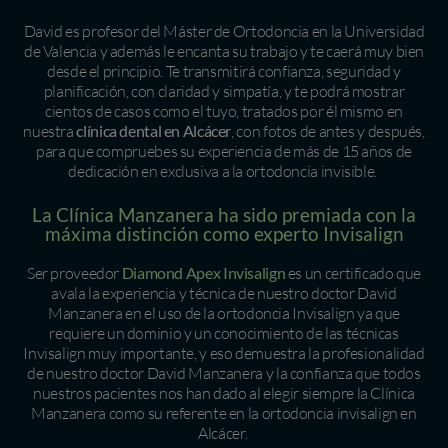
David es profesor del Máster de Ortodoncia en la Universidad
de Valencia y además le encanta su trabajo y te caerá muy bien
desde el principio. Te transmitirá confianza, seguridad y
planificación, con claridad y simpatía, y te podrá mostrar
cientos de casos como el tuyo, tratados por él mismo en
nuestra
clínica dental en Alcácer
, con fotos de antes y después,
para que compruebes su experiencia de más de 15 años de
dedicación en exclusiva a la ortodoncia invisible.
La Clínica Manzanera ha sido premiada con la
máxima distinción como experto Invisalign
Ser proveedor
Diamond Apex Invisalign
es un certificado que
avala la experiencia y técnica de nuestro doctor David
Manzanera en el uso de la ortodoncia Invisalign ya que
requiere un dominio y un conocimiento de las técnicas
Invisalign muy importante, y eso demuestra la profesionalidad
de nuestro doctor David Manzanera y la confianza que todos
nuestros pacientes nos han dado al elegir siempre la Clínica
Manzanera como su referente en la ortodoncia invisalign en
Alcácer.