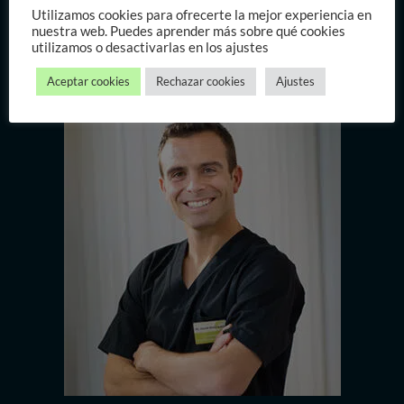
Utilizamos cookies para ofrecerte la mejor experiencia en
¿Por qué la ortodoncia Invisible
nuestra web. Puedes aprender más sobre qué cookies
utilizamos o desactivarlas en los ajustes
con
David Manzanera
?
Aceptar cookies
Rechazar cookies
Ajustes