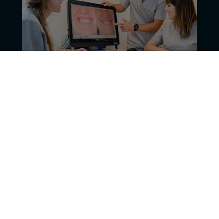
Reserva ya tu
1ª Cita gratuita
Además, ahora te lo ponemos lo más fácil que podemos.
Te financiamos un tratamiento de ortodoncia invisible
Invisalign a un precio increíble en cómodas
mensualidades y
¡Sin intereses!