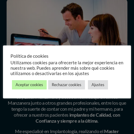
Política de cookies
Utilizamos cookies para ofrecerte la mejor experiencia en
nuestra web. Puedes aprender más sobre qué cookies
utilizamos o desactivarlas en los ajustes
Aceptar cookies
Rechazar cookies
Ajustes
Soy Ester Manzanera y desde años, trabajo en clínica
Manzanera junto a otros grandes profesionales, entre los que
tengo la suerte de contar con mi padre y mi hermano, para
ofrecer a nuestros pacientes
implantes de Calidad, con
Confianza y siempre a la última
.
Me especialicé en Implantología, realizando el
Master